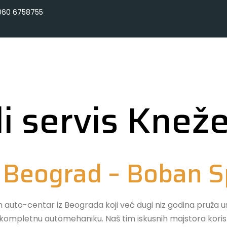
060 6758755
i servis Knež
s Beograd – Boban 
uto-centar iz Beograda koji već dugi niz godina pruža usl
i kompletnu automehaniku. Naš tim iskusnih majstora kori