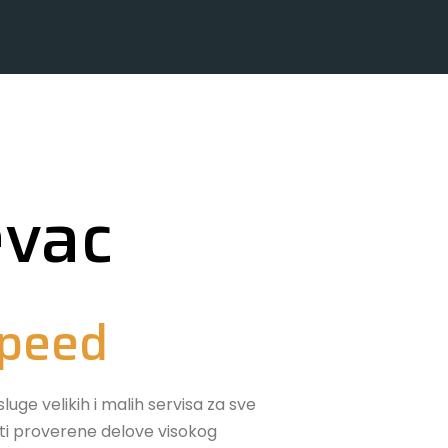
evac
Speed
uge velikih i malih servisa za sve
sti proverene delove visokog