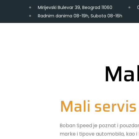
Mirijevski Bulevar 39, Beograd 11060
Radnim danima 08-19h, Subota 08-16h
Mal
Mali servi
Boban Speed je poznat i pouzdan a
marke i tipove automobila, kao 