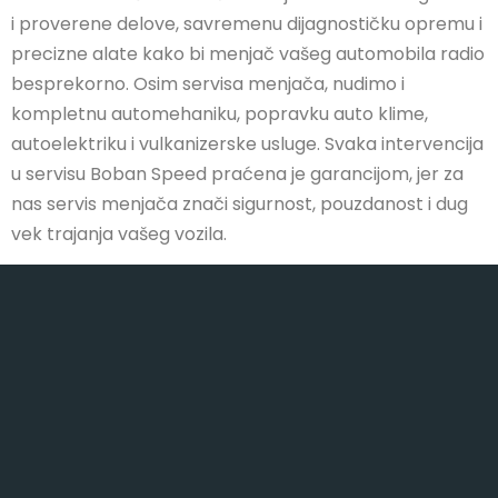
i proverene delove, savremenu dijagnostičku opremu i
precizne alate kako bi menjač vašeg automobila radio
besprekorno. Osim servisa menjača, nudimo i
kompletnu automehaniku, popravku auto klime,
autoelektriku i vulkanizerske usluge. Svaka intervencija
u servisu Boban Speed praćena je garancijom, jer za
nas servis menjača znači sigurnost, pouzdanost i dug
vek trajanja vašeg vozila.