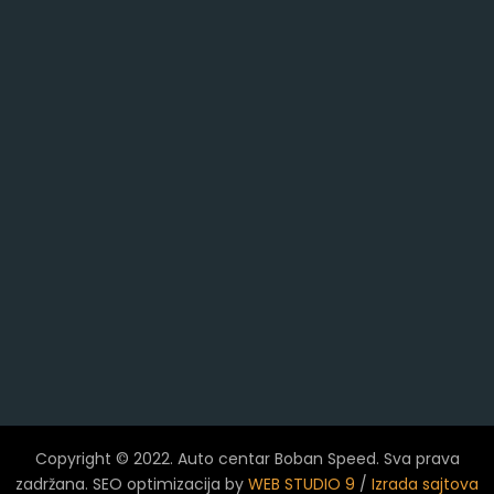
Copyright © 2022. Auto centar Boban Speed. Sva prava
zadržana. SEO optimizacija by
WEB STUDIO 9
/
Izrada sajtova