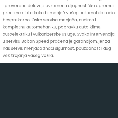
i proverene delove, savremenu dijagnostičku opremu i
precizne alate kako bi menjač vašeg automobila radio
besprekorno. Osim servisa menjača, nudimo i
kompletnu automehaniku, popravku auto klime,
autoelektriku i vulkanizerske usluge. Svaka intervencija
u servisu Boban Speed praćena je garancijom, jer za
nas servis menjača znači sigurnost, pouzdanost i dug
vek trajanja vašeg vozila.