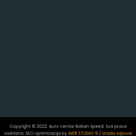
Copyright © 2022. Auto centar Boban Speed. Sva prava
zadržana. SEO optimizacija by
WEB STUDIO 9
/
Izrada sajtova