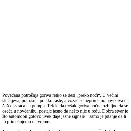
Povećana potrošnja goriva retko se desi „preko noći“. U većini
slučajeva, potrošnja polako raste, a vozač se neprimetno navikava da
češće svraća na pumpu. Tek kada trošak goriva počne ozbiljno da se
oseća u novčaniku, postaje jasno da nešto nije u redu. Dobra stvar je
što automobil gotovo uvek daje jasne signale – samo je pitanje da li
ih primećujemo na vreme.