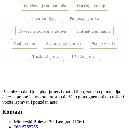
Održavanje automobila
Osećaj u vožnji
Otpor kotrljanja
Potrošnja goriva
Povećana potrošnja goriva
Pritisak u gumama
Rad motora
Sagorevanje goriva
Stanje vozila
Troškovi goriva
Ušteda goriva
Bez obzira da li je u pitanju servis auto klima, zamena guma, ulja,
delova, popravka motora, tu smo da Vam pomognemo da to rešite i
vozite ispravan i pouzdan auto.
Kontakt
Mirijevski Bulevar 39, Beograd 11060
060 6758755