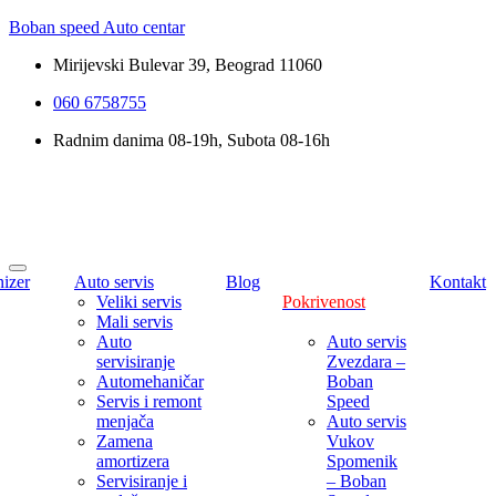
Boban speed Auto centar
Mirijevski Bulevar 39, Beograd 11060
060 6758755
Radnim danima 08-19h, Subota 08-16h
izer
Auto servis
Blog
Kontakt
Veliki servis
Pokrivenost
Mali servis
Auto
Auto servis
servisiranje
Zvezdara –
Automehaničar
Boban
Servis i remont
Speed
menjača
Auto servis
Zamena
Vukov
amortizera
Spomenik
Servisiranje i
– Boban