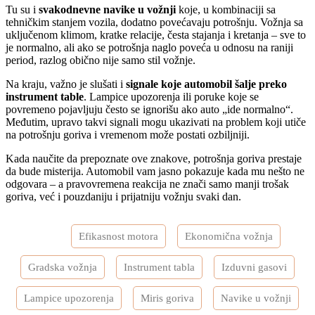
Tu su i
svakodnevne navike u vožnji
koje, u kombinaciji sa
tehničkim stanjem vozila, dodatno povećavaju potrošnju. Vožnja sa
uključenom klimom, kratke relacije, česta stajanja i kretanja – sve to
je normalno, ali ako se potrošnja naglo poveća u odnosu na raniji
period, razlog obično nije samo stil vožnje.
Na kraju, važno je slušati i
signale koje automobil šalje preko
instrument table
. Lampice upozorenja ili poruke koje se
povremeno pojavljuju često se ignorišu ako auto „ide normalno“.
Međutim, upravo takvi signali mogu ukazivati na problem koji utiče
na potrošnju goriva i vremenom može postati ozbiljniji.
Kada naučite da prepoznate ove znakove, potrošnja goriva prestaje
da bude misterija. Automobil vam jasno pokazuje kada mu nešto ne
odgovara – a pravovremena reakcija ne znači samo manji trošak
goriva, već i pouzdaniju i prijatniju vožnju svaki dan.
Tagged
Efikasnost motora
Ekonomična vožnja
Gradska vožnja
Instrument tabla
Izduvni gasovi
Lampice upozorenja
Miris goriva
Navike u vožnji