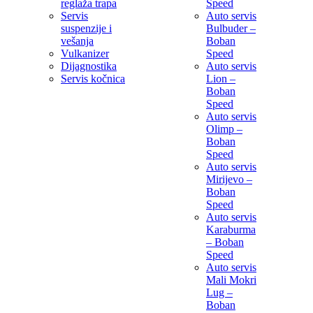
reglaža trapa
Speed
Servis
Auto servis
suspenzije i
Bulbuder –
vešanja
Boban
Vulkanizer
Speed
Dijagnostika
Auto servis
Servis kočnica
Lion –
Boban
Speed
Auto servis
Olimp –
Boban
Speed
Auto servis
Mirijevo –
Boban
Speed
Auto servis
Karaburma
– Boban
Speed
Auto servis
Mali Mokri
Lug –
Boban