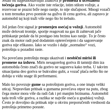
Jedan od najjednostavnijih znakova je
promena u učestalosti
točenja goriva
. Ako vozite iste relacije, istim stilom vožnje, a
rezervoar se prazni brže nego ranije, to nije slučajnost. Mnogi vozači
u tom trenutku prvo pomisle na gužvu ili cenu goriva, ali zapravo je
automobil taj koji traži više nego što bi trebalo.
Još jedan čest signal je
promenjen osećaj u vožnji
. Automobil
može delovati tromije, sporije reagovati na gas ili zahtevati jače
pritiskanje pedale da bi postigao istu brzinu kao ranije. To je često
znak da motor radi pod dodatnim opterećenjem i da sagorevanje
goriva nije efikasno. Iako se vozilo i dalje „normalno“ vozi,
potrošnja u pozadini raste.
Na povećanu potrošnju mogu ukazivati i
neobični mirisi ili
promene na izduvu
. Miris nesagorelog goriva ili tamniji dim iza
automobila često znači da gorivo ne sagoreva kako treba. U takvim
situacijama deo goriva se bukvalno gubi, a vozač plaća nešto što ne
dobija u vidu snage ili performansi.
Malo ko povezuje
gume
sa potrošnjom goriva, a one imaju veliki
uticaj. Nepravilan pritisak u gumama povećava otpor na putu, zbog
čega motor mora više da radi čak i pri manjim brzinama. Automobil
tada troši više goriva, a razlika se najviše oseća u gradskoj vožnji.
Često je dovoljno da pritisak nije u okviru preporučenih vrednosti da
potrošnja primetno poraste.