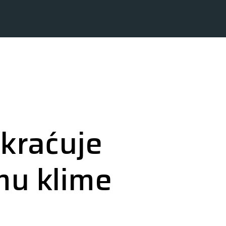
skraćuje
emu klime