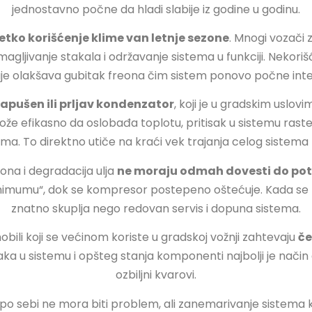
jednostavno počne da hladi slabije iz godine u godinu.
etko korišćenje klime van letnje sezone
. Mnogi vozači 
magljivanje stakala i održavanje sistema u funkciji. Nekori
snije olakšava gubitak freona čim sistem ponovo počne inte
apušen ili prljav kondenzator
, koji je u gradskim uslovim
e efikasno da oslobađa toplotu, pritisak u sistemu raste, 
ima. To direktno utiče na kraći vek trajanja celog sistema 
eona i degradacija ulja
ne moraju odmah dovesti do po
nimumu“, dok se kompresor postepeno oštećuje. Kada se k
znatno skuplja nego redovan servis i dopuna sistema.
li koji se većinom koriste u gradskoj vožnji zahtevaju
če
tisaka u sistemu i opšteg stanja komponenti najbolji je način
ozbiljni kvarovi.
po sebi ne mora biti problem, ali zanemarivanje sistema 