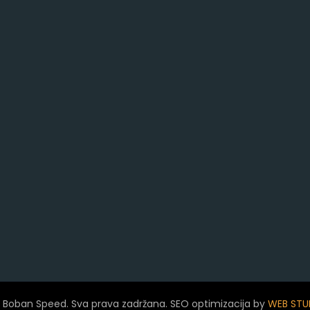
 Boban Speed. Sva prava zadržana. SEO optimizacija by
WEB STU