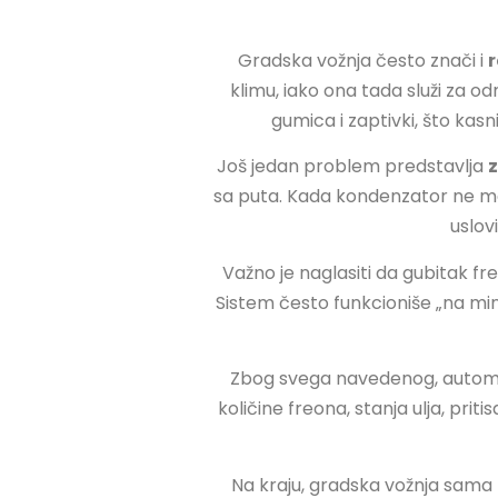
Gradska vožnja često znači i
r
klimu, iako ona tada služi za od
gumica i zaptivki, što ka
Još jedan problem predstavlja
z
sa puta. Kada kondenzator ne mož
uslov
Važno je naglasiti da gubitak fr
Sistem često funkcioniše „na mi
Zbog svega navedenog, automobi
količine freona, stanja ulja, pri
Na kraju, gradska vožnja sama 