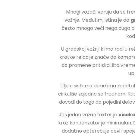
Mnogi vozači veruju da se freo
vožnje. Međutim, istina je da
g
često mnogo veći nego duga put
kod
U gradskoj vožnji klima radi u r
kratke relacije znače da kompre
do promene pritiska, što vremen
up
Ulje u sistemu klime ima zadat
cirkuliše zajedno sa freonom. Ka
dovodi do toga da pojedini delo
Još jedan važan faktor je
visok
kroz kondenzator je minimalan. S
dodatno opterećuje cevi i spoj