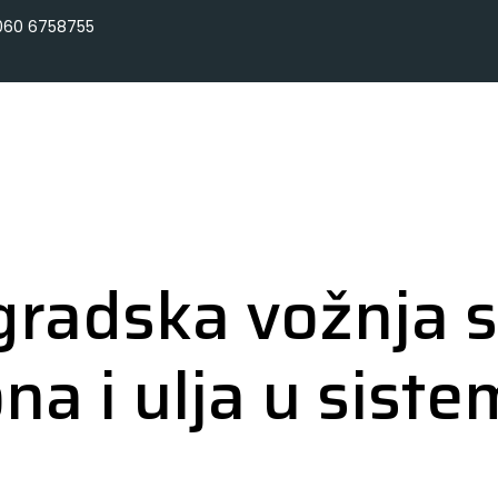
060 6758755
gradska vožnja 
na i ulja u sist