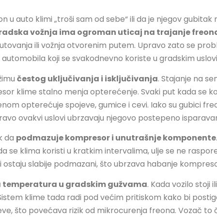
n u auto klimi „troši sam od sebe“ ili da je njegov gubita
radska vožnja ima ogroman uticaj na trajanje freona 
ovanja ili vožnja otvorenim putem. Upravo zato se probl
 automobila koji se svakodnevno koriste u gradskim uslov
ežimu
čestog uključivanja i isključivanja
. Stajanje na s
sor klime stalno menja opterećenje. Svaki put kada se kom
om opterećuje spojeve, gumice i cevi. Iako su gubici fre
ravo ovakvi uslovi ubrzavaju njegovo postepeno isparavan
ak da
podmazuje kompresor i unutrašnje komponente
da se klima koristi u kratkim intervalima, ulje se ne rasp
vi ostaju slabije podmazani, što ubrzava habanje kompreso
a temperatura u gradskim gužvama
. Kada vozilo stoji
istem klime tada radi pod većim pritiskom kako bi postiga
eve, što povećava rizik od mikrocurenja freona. Vozač to