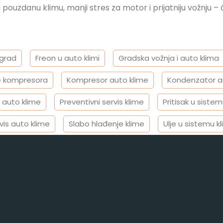
pouzdanu klimu, manji stres za motor i prijatniju vožnju – 
ograd
Freon u auto klimi
Gradska vožnja i auto klima
e kompresora
Kompresor auto klime
Kondenzator a
 auto klime
Preventivni servis klime
Pritisak u sistem
vis auto klime
Slabo hlađenje klime
Ulje u sistemu k