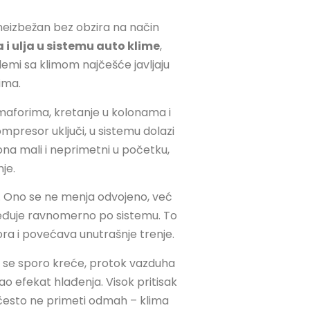
k neizbežan bez obzira na način
i ulja u sistemu auto klime
,
emi sa klimom najčešće javljaju
ima.
emaforima, kretanje u kolonama i
presor uključi, u sistemu dolazi
ona mali i neprimetni u početku,
je.
. Ono se ne menja odvojeno, već
oređuje ravnomerno po sistemu. To
ra i povećava unutrašnje trenje.
 ili se sporo kreće, protok vazduha
o efekat hlađenja. Visok pritisak
 često ne primeti odmah – klima