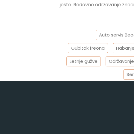
jeste. Redovno održavanje znači 
Tagged
Auto servis Be
Gubitak freona
Habanj
Letnje gužve
Održavanje
Ser