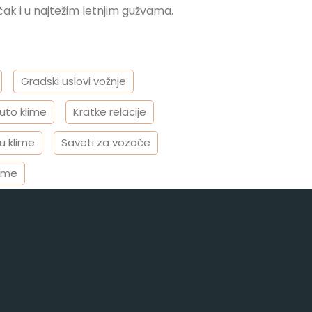
čak i u najtežim letnjim gužvama.
Gradski uslovi vožnje
uto klime
Kratke relacije
u klime
Saveti za vozače
lime