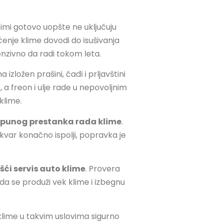
zimi gotovo uopšte ne uključuju
šćenje klime dovodi do isušivanja
nzivno da radi tokom leta.
a izložen prašini, čađi i prljavštini
a freon i ulje rade u nepovoljnim
klime.
tpunog prestanka rada klime
.
var konačno ispolji, popravka je
šći servis auto klime
. Provera
 da se produži vek klime i izbegnu
klime u takvim uslovima sigurno