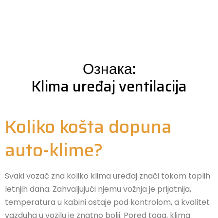
Ознака:
Klima uređaj ventilacija
Koliko košta dopuna
auto-klime?
Svaki vozač zna koliko klima uređaj znači tokom toplih
letnjih dana. Zahvaljujući njemu vožnja je prijatnija,
temperatura u kabini ostaje pod kontrolom, a kvalitet
vazduha u vozilu je znatno bolji. Pored toga, klima