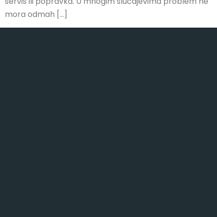
servis ili popravka. U mnogim slučajevima problem ne
mora odmah […]