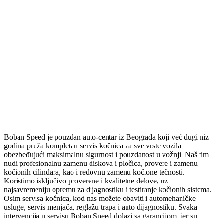
Boban Speed je pouzdan auto-centar iz Beograda koji već dugi niz
godina pruža kompletan servis kočnica za sve vrste vozila,
obezbeđujući maksimalnu sigurnost i pouzdanost u vožnji. Naš tim
nudi profesionalnu zamenu diskova i pločica, provere i zamenu
kočionih cilindara, kao i redovnu zamenu kočione tečnosti.
Koristimo isključivo proverene i kvalitetne delove, uz
najsavremeniju opremu za dijagnostiku i testiranje kočionih sistema.
Osim servisa kočnica, kod nas možete obaviti i automehaničke
usluge, servis menjača, reglažu trapa i auto dijagnostiku. Svaka
intervencija u servisu Boban Speed dolazi sa garancijom, jer su