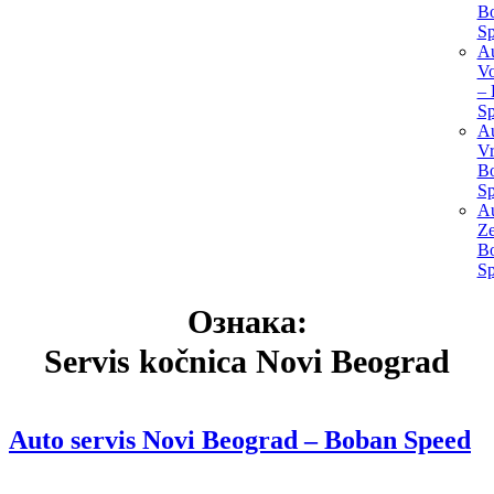
B
S
Au
V
– 
S
Au
Vr
B
S
Au
Z
B
S
Ознака:
Servis kočnica Novi Beograd
Auto servis Novi Beograd – Boban Speed