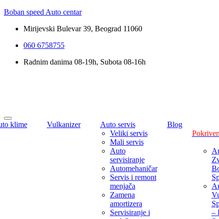
Boban speed Auto centar
Mirijevski Bulevar 39, Beograd 11060
060 6758755
Radnim danima 08-19h, Subota 08-16h
uto klime
Vulkanizer
Auto servis
Blog
Veliki servis
Pokriven
Mali servis
Auto
Au
servisiranje
Zv
Automehaničar
B
Servis i remont
S
menjača
Au
Zamena
V
amortizera
S
Servisiranje i
– 