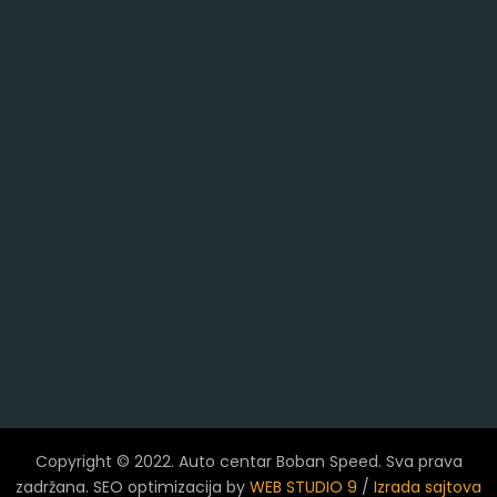
Copyright © 2022. Auto centar Boban Speed. Sva prava
zadržana. SEO optimizacija by
WEB STUDIO 9
/
Izrada sajtova