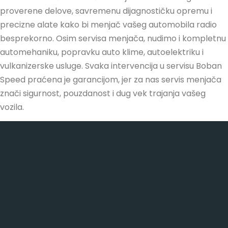
proverene delove, savremenu dijagnostičku opremu i
precizne alate kako bi menjač vašeg automobila radio
besprekorno. Osim servisa menjača, nudimo i kompletnu
automehaniku, popravku auto klime, autoelektriku i
vulkanizerske usluge. Svaka intervencija u servisu Boban
Speed praćena je garancijom, jer za nas servis menjača
znači sigurnost, pouzdanost i dug vek trajanja vašeg
vozila.