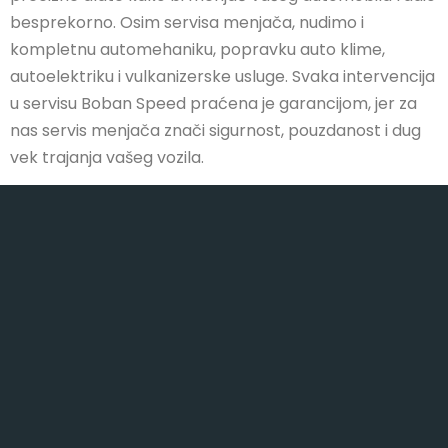
besprekorno. Osim servisa menjača, nudimo i
kompletnu automehaniku, popravku auto klime,
autoelektriku i vulkanizerske usluge. Svaka intervencija
u servisu Boban Speed praćena je garancijom, jer za
nas servis menjača znači sigurnost, pouzdanost i dug
vek trajanja vašeg vozila.