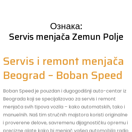
Ознака:
Servis menjača Zemun Polje
Servis i remont menjača
Beograd – Boban Speed
Boban Speed je pouzdan i dugogodišnji auto-centar iz
Beograda koji se specijalizovao za servis i remont
menjača svih tipova vozila – kako automatskih, tako i
manuelnih. Naš tim stručnih majstora koristi originalne
i proverene delove, savremenu dijagnostičku opremu i
precizne alate kako bi menjač vašeg automobila radio