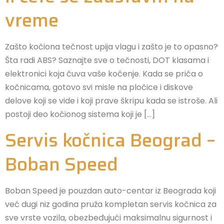
vreme
Zašto kočiona tečnost upija vlagu i zašto je to opasno?
Šta radi ABS? Saznajte sve o tečnosti, DOT klasama i
elektronici koja čuva vaše kočenje. Kada se priča o
kočnicama, gotovo svi misle na pločice i diskove
delove koji se vide i koji prave škripu kada se istroše. Ali
postoji deo kočionog sistema koji je […]
Servis kočnica Beograd –
Boban Speed
Boban Speed je pouzdan auto-centar iz Beograda koji
već dugi niz godina pruža kompletan servis kočnica za
sve vrste vozila, obezbeđujući maksimalnu sigurnost i