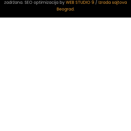
zadržana. SEO optimizacija by
WEB STUDIO 9
/
Izrada sajtova
Beograd.