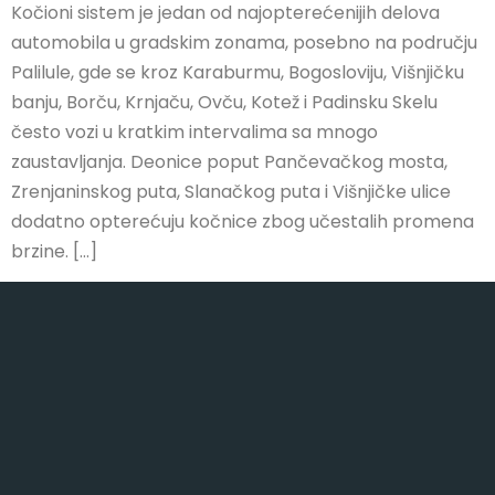
Kočioni sistem je jedan od najopterećenijih delova
automobila u gradskim zonama, posebno na području
Palilule, gde se kroz Karaburmu, Bogosloviju, Višnjičku
banju, Borču, Krnjaču, Ovču, Kotež i Padinsku Skelu
često vozi u kratkim intervalima sa mnogo
zaustavljanja. Deonice poput Pančevačkog mosta,
Zrenjaninskog puta, Slanačkog puta i Višnjičke ulice
dodatno opterećuju kočnice zbog učestalih promena
brzine. […]