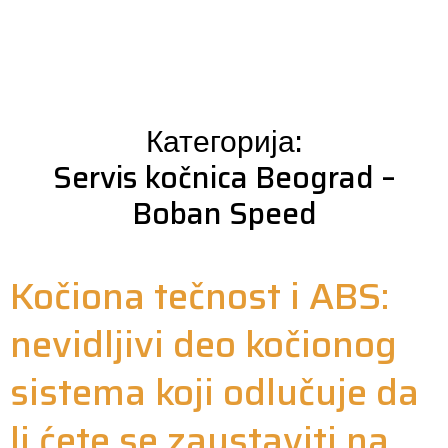
Категорија:
Servis kočnica Beograd –
Boban Speed
Kočiona tečnost i ABS:
nevidljivi deo kočionog
sistema koji odlučuje da
li ćete se zaustaviti na