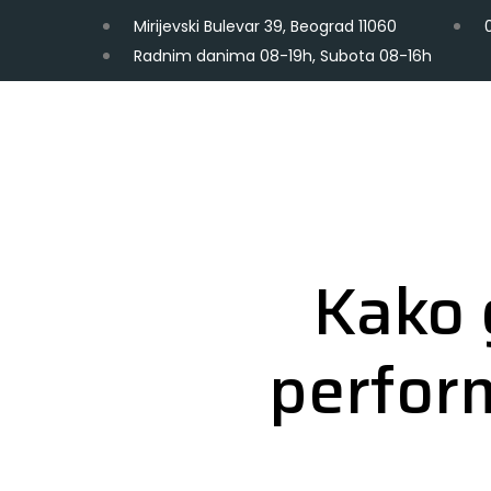
Mirijevski Bulevar 39, Beograd 11060
Radnim danima 08-19h, Subota 08-16h
Kako 
perfor