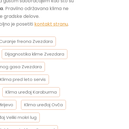
e sa gustim saobraćajem kao što su
ra
. Pravilno održavana klima ne
e gradske delove.
oljno je posetiti
kontakt stranu
.
Curanje freona Zvezdara
Dijagnostika klime Zvezdara
dnog gasa Zvezdara
Klima pred leto servis
Klima uređaj Karaburma
irijevo
Klima uređaj Ovča
aj Veliki mokri lug