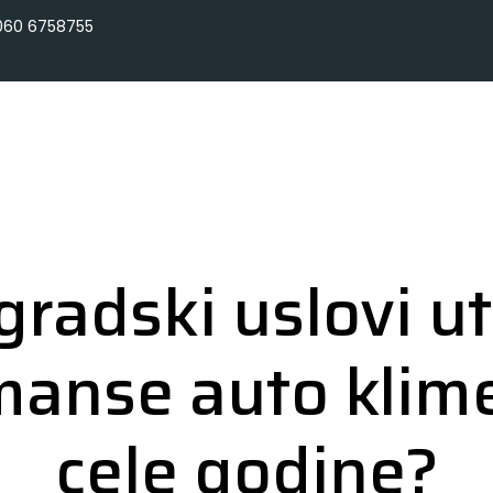
060 6758755
gradski uslovi ut
manse auto klim
cele godine?