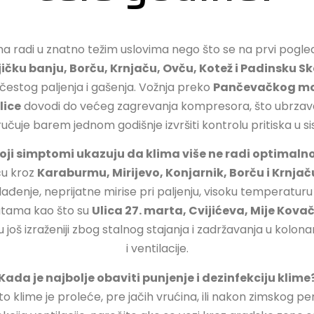
radi u znatno težim uslovima nego što se na prvi pogled či
ičku banju, Borču, Krnjaču, Ovču, Kotež i Padinsku Sk
 čestog paljenja i gašenja. Vožnja preko
Pančevačkog mos
lice
dovodi do većeg zagrevanja kompresora, što ubrzava
čuje barem jednom godišnje izvršiti kontrolu pritiska u s
oji simptomi ukazuju da klima više ne radi optimaln
ću kroz
Karaburmu, Mirijevo, Konjarnik, Borču i Krnjač
ađenje, neprijatne mirise pri paljenju, visoku temperaturu u
rutama kao što su
Ulica 27. marta, Cvijićeva, Mije Kovač
su još izraženiji zbog stalnog stajanja i zadržavanja u ko
i ventilacije.
Kada je najbolje obaviti punjenje i dezinfekciju klime
o klime je proleće, pre jačih vrućina, ili nakon zimskog pe