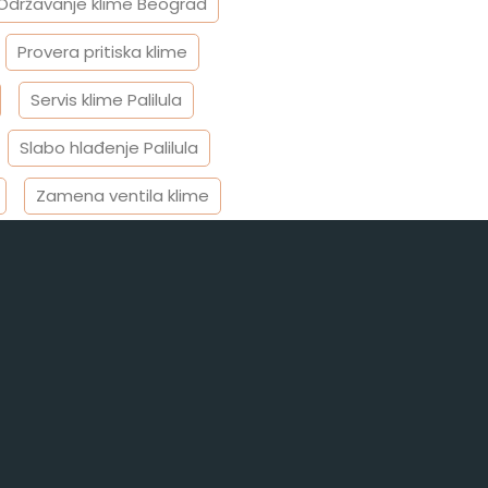
Održavanje klime Beograd
Provera pritiska klime
Servis klime Palilula
Slabo hlađenje Palilula
Zamena ventila klime