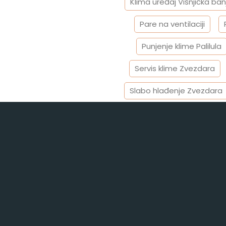
Klima uređaj Višnjička ban
Pare na ventilaciji
Punjenje klime Palilula
Servis klime Zvezdara
Slabo hlađenje Zvezdara