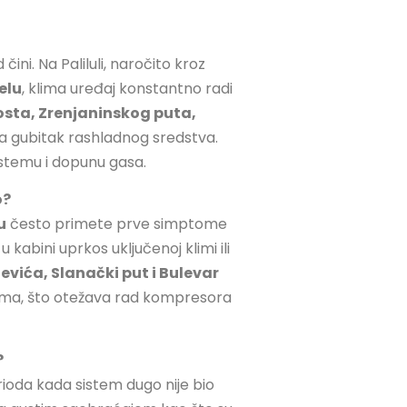
ni. Na Paliluli, naročito kroz
elu
, klima uređaj konstantno radi
ta, Zrenjaninskog puta,
 gubitak rashladnog sredstva.
istemu i dopunu gasa.
o?
u
često primete prve simptome
 kabini uprkos uključenoj klimi ili
evića, Slanački put i Bulevar
lonama, što otežava rad kompresora
?
rioda kada sistem dugo nije bio