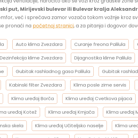
ekcija ventilacije, naročito ako se vozi kroz gradske zon
i put, Mirijevski bulevar ili Bulevar kralja Aleksand
mfor, već i sprečava zamor vozača tokom vožnje kroz sv
 se pronaći na
početnoj stranici
, a za pitanja i dogovor dov
la
Auto klima Zvezdara
Curanje freona Palilula
Dezinfekcija klime Zvezdara
Dijagnostika klime Palilula
me
Gubitak rashladnog gasa Palilula
Gubitak rashla
Kabinski filter Zvezdara
Klima posle zime servis
Klima uređaj Borča
Klima uređaj Cvetkova pijaca
ima uređaj Kotež
Klima uređaj Krnjača
Klima uređaj M
inska skela
Klima uređaj Učiteljsko naselje
Klima uređ