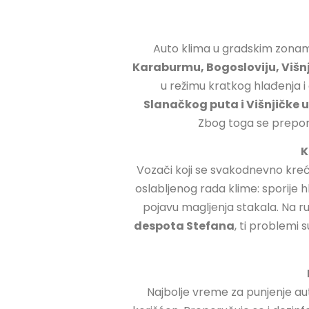
Auto klima u gradskim zonama 
Karaburmu, Bogosloviju, Višnj
u režimu kratkog hlađenja i
Slanačkog puta i Višnjičke u
Zbog toga se preporu
K
Vozači koji se svakodnevno kre
oslabljenog rada klime: sporije hl
pojavu magljenja stakala. Na 
despota Stefana
, ti problemi 
Najbolje vreme za punjenje aut