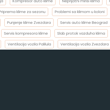
ja
Kompresor auto klime
Neprijatni mirisi klima
Priprema klime za sezonu
Problemi sa klimom u koloni
Punjenje klime Zvezdara
Servis auto klime Beograd
Servis kompresora klime
Slab protok vazduha klima
Ventilacija vozila Palilula
Ventilacija vozila Zvezdara