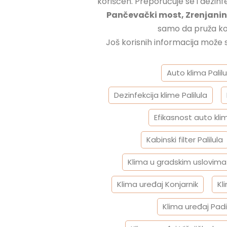
korišćen. Preporučuje se i dezinf
Pančevački most, Zrenjaninsk
samo da pruža ko
Još korisnih informacija može
Tagged
Auto klima Palilu
Dezinfekcija klime Palilula
Efikasnost auto kli
Kabinski filter Palilula
Klima u gradskim uslovima
Klima uređaj Konjarnik
Kl
Klima uređaj Pad