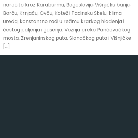
naročito kroz Karaburmu, Bogosloviju, Višnjičku banju,
Borču, Krnjaču, Ovču, Kotež i Padinsku Skelu, klima
uređaj konstantno radi u režimu kratkog hlađenja i
čestog paljenja i gašenja. Vožnja preko Pančevačkog
mosta, Zrenjaninskog puta, Slanačkog puta i Višnjičke
[…]