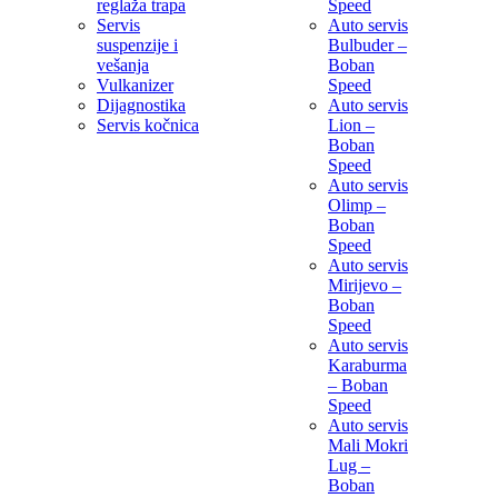
reglaža trapa
Speed
Servis
Auto servis
suspenzije i
Bulbuder –
vešanja
Boban
Vulkanizer
Speed
Dijagnostika
Auto servis
Servis kočnica
Lion –
Boban
Speed
Auto servis
Olimp –
Boban
Speed
Auto servis
Mirijevo –
Boban
Speed
Auto servis
Karaburma
– Boban
Speed
Auto servis
Mali Mokri
Lug –
Boban