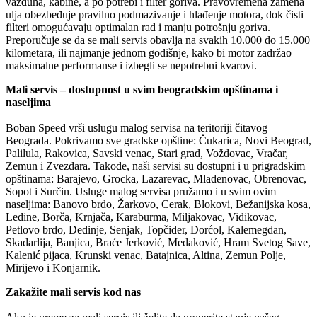
vazduha, kabine, a po potrebi i filter goriva. Pravovremena zamena
ulja obezbeđuje pravilno podmazivanje i hlađenje motora, dok čisti
filteri omogućavaju optimalan rad i manju potrošnju goriva.
Preporučuje se da se mali servis obavlja na svakih 10.000 do 15.000
kilometara, ili najmanje jednom godišnje, kako bi motor zadržao
maksimalne performanse i izbegli se nepotrebni kvarovi.
Mali servis – dostupnost u svim beogradskim opštinama i
naseljima
Boban Speed vrši uslugu malog servisa na teritoriji čitavog
Beograda. Pokrivamo sve gradske opštine: Čukarica, Novi Beograd,
Palilula, Rakovica, Savski venac, Stari grad, Voždovac, Vračar,
Zemun i Zvezdara. Takođe, naši servisi su dostupni i u prigradskim
opštinama: Barajevo, Grocka, Lazarevac, Mladenovac, Obrenovac,
Sopot i Surčin. Usluge malog servisa pružamo i u svim ovim
naseljima: Banovo brdo, Žarkovo, Cerak, Blokovi, Bežanijska kosa,
Ledine, Borča, Krnjača, Karaburma, Miljakovac, Vidikovac,
Petlovo brdo, Dedinje, Senjak, Topčider, Dorćol, Kalemegdan,
Skadarlija, Banjica, Braće Jerković, Medaković, Hram Svetog Save,
Kalenić pijaca, Krunski venac, Batajnica, Altina, Zemun Polje,
Mirijevo i Konjarnik.
Zakažite mali servis kod nas