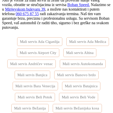
Ako je vreme za mali servis ili želite da proverite stanje vašeg
vozila, obratite se stručnjacima iz servisa
Boban Speed.
Nalazimo se
u
Mirijevskom bulevaru 39
, a možete nas kontaktirati i putem
telefona
060 675 87 55
radi zakazivanja termina. Naš tim vam
garantuje brzu, preciznu i profesionalnu uslugu. Sa servisom Boban
Speed, vaš automobil će raditi tiho, sigurno i bez greške na svakom
putovanju.
Tagged
Mali servis Ada Ciganlija
Mali servis Ada Medica
Mali servis Airport City
Mali servis Altina
Mali servis Andrićev venac
Mali servis Autokomanda
Mali servis Banjica
Mali servis Banovo brdo
Mali servis Bara Venecija
Mali servis Batajnica
Mali servis Beli Potok
Mali servis Beli Vode
Mali servis Bežanija
Mali servis Bežanijska kosa