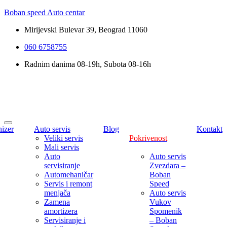
Boban speed Auto centar
Mirijevski Bulevar 39, Beograd 11060
060 6758755
Radnim danima 08-19h, Subota 08-16h
izer
Auto servis
Blog
Kontakt
Veliki servis
Pokrivenost
Mali servis
Auto
Auto servis
servisiranje
Zvezdara –
Automehaničar
Boban
Servis i remont
Speed
menjača
Auto servis
Zamena
Vukov
amortizera
Spomenik
Servisiranje i
– Boban