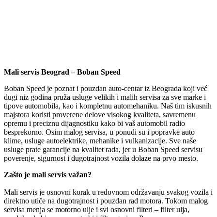
Mali servis Beograd – Boban Speed
Boban Speed je poznat i pouzdan auto-centar iz Beograda koji već
dugi niz godina pruža usluge velikih i malih servisa za sve marke i
tipove automobila, kao i kompletnu automehaniku. Naš tim iskusnih
majstora koristi proverene delove visokog kvaliteta, savremenu
opremu i preciznu dijagnostiku kako bi vaš automobil radio
besprekorno. Osim malog servisa, u ponudi su i popravke auto
klime, usluge autoelektrike, mehanike i vulkanizacije. Sve naše
usluge prate garancije na kvalitet rada, jer u Boban Speed servisu
poverenje, sigurnost i dugotrajnost vozila dolaze na prvo mesto.
Zašto je mali servis važan?
Mali servis je osnovni korak u redovnom održavanju svakog vozila i
direktno utiče na dugotrajnost i pouzdan rad motora. Tokom malog
servisa menja se motorno ulje i svi osnovni filteri – filter ulja,