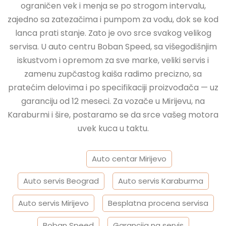
ograničen vek i menja se po strogom intervalu,
zajedno sa zatezačima i pumpom za vodu, dok se kod
lanca prati stanje. Zato je ovo srce svakog velikog
servisa. U auto centru Boban Speed, sa višegodišnjim
iskustvom i opremom za sve marke, veliki servis i
zamenu zupčastog kaiša radimo precizno, sa
pratećim delovima i po specifikaciji proizvođača — uz
garanciju od 12 meseci. Za vozače u Mirijevu, na
Karaburmi i šire, postaramo se da srce vašeg motora
uvek kuca u taktu.
Tagged
Auto centar Mirijevo
Auto servis Beograd
Auto servis Karaburma
Auto servis Mirijevo
Besplatna procena servisa
Boban Speed
Garancija na servis