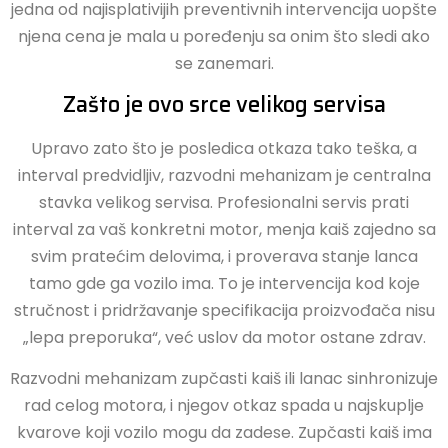
jedna od najisplativijih preventivnih intervencija uopšte
njena cena je mala u poređenju sa onim što sledi ako
se zanemari.
Zašto je ovo srce velikog servisa
Upravo zato što je posledica otkaza tako teška, a
interval predvidljiv, razvodni mehanizam je centralna
stavka velikog servisa. Profesionalni servis prati
interval za vaš konkretni motor, menja kaiš zajedno sa
svim pratećim delovima, i proverava stanje lanca
tamo gde ga vozilo ima. To je intervencija kod koje
stručnost i pridržavanje specifikacija proizvođača nisu
„lepa preporuka“, već uslov da motor ostane zdrav.
Razvodni mehanizam zupčasti kaiš ili lanac sinhronizuje
rad celog motora, i njegov otkaz spada u najskuplje
kvarove koji vozilo mogu da zadese. Zupčasti kaiš ima