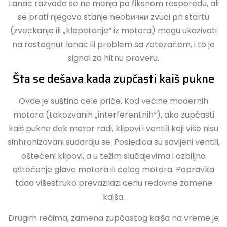
Lanac razvoda se ne menja po fiksnom rasporedu, ali
se prati njegovo stanje neobични zvuci pri startu
(zveckanje ili „klepetanje“ iz motora) mogu ukazivati
na rastegnut lanac ili problem sa zatezačem, i to je
signal za hitnu proveru.
Šta se dešava kada zupčasti kaiš pukne
Ovde je suština cele priče. Kod većine modernih
motora (takozvanih „interferentnih“), ako zupčasti
kaiš pukne dok motor radi, klipovi i ventili koji više nisu
sinhronizovani sudaraju se. Posledica su savijeni ventili,
oštećeni klipovi, a u težim slučajevima i ozbiljno
oštećenje glave motora ili celog motora. Popravka
tada višestruko prevazilazi cenu redovne zamene
kaiša.
Drugim rečima, zamena zupčastog kaiša na vreme je