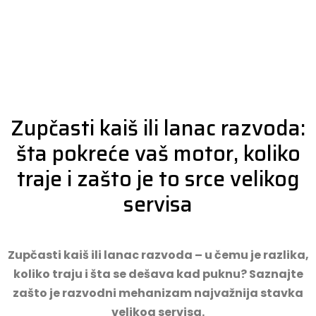
Zupčasti kaiš ili lanac razvoda:
šta pokreće vaš motor, koliko
traje i zašto je to srce velikog
servisa
Zupčasti kaiš ili lanac razvoda – u čemu je razlika,
koliko traju i šta se dešava kad puknu? Saznajte
zašto je razvodni mehanizam najvažnija stavka
velikog servisa.