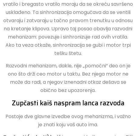
vratilo i bregasto vratilo moraju da se okreću savršeno
usklađeno. Ta sinhronizacija omogućava da se ventili
otvaraju i zatvaraju u tačno pravom trenutku u odnosu
na kretanje klipova. Upravo taj posao obavlja razvodni
mehanizam: povezuje i sinhronizuje rad ovih vratila.
Ako ta veza otkaže, sinhronizacija se gubi i motor trpi
tešku štetu.
Razvodni mehanizam, dakle, nije „pomoćni“ deo on je
ono što drži ceo motor u taktu. Bez njega motor ne
može da radi, a njegov iznenadni otkaz dešava se
obično bez upozorenja.
Zupčasti kaiš naspram lanca razvoda
Postoje dve glavne izvedbe ovog mehanizma, i važno
je znati koju vaš auto ima.