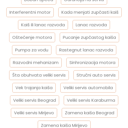
Interferentni motor
Kada menjati zupčasti kaiš
Kaiš ili lanac razvoda
Lanac razvoda
Oštećenje motora
Pucanje zupčastog kaiša
Pumpa za vodu
Rastegnut lanac razvoda
Razvodni mehanizam
Sinhronizacija motora
Šta obuhvata veliki servis
Stručni auto servis
Vek trajanja kaiša
Veliki servis automobila
Veliki servis Beograd
Veliki servis Karaburma
Veliki servis Mirijevo
Zamena kaiša Beograd
Zamena kaiša Mirijevo