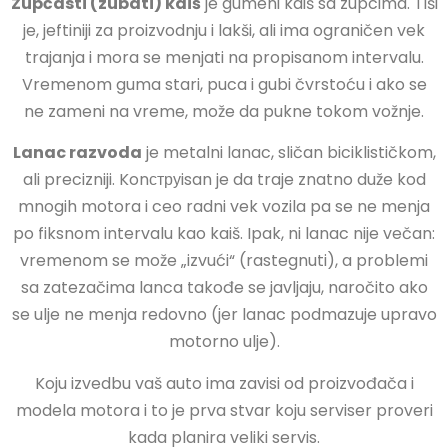
Zupčasti (zubati) kaiš
je gumeni kaiš sa zupcima. Tiši
je, jeftiniji za proizvodnju i lakši, ali ima ograničen vek
trajanja i mora se menjati na propisanom intervalu.
Vremenom guma stari, puca i gubi čvrstoću i ako se
ne zameni na vreme, može da pukne tokom vožnje.
Lanac razvoda
je metalni lanac, sličan biciklističkom,
ali precizniji. Konструisan je da traje znatno duže kod
mnogih motora i ceo radni vek vozila pa se ne menja
po fiksnom intervalu kao kaiš. Ipak, ni lanac nije večan:
vremenom se može „izvući“ (rastegnuti), a problemi
sa zatezačima lanca takođe se javljaju, naročito ako
se ulje ne menja redovno (jer lanac podmazuje upravo
motorno ulje).
Koju izvedbu vaš auto ima zavisi od proizvođača i
modela motora i to je prva stvar koju serviser proveri
kada planira veliki servis.