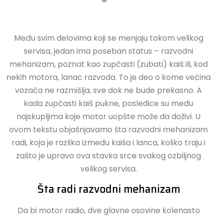
Među svim delovima koji se menjaju tokom velikog
servisa, jedan ima poseban status – razvodni
mehanizam, poznat kao zupčasti (zubati) kaiš ili, kod
nekih motora, lanac razvoda. To je deo o kome većina
vozača ne razmišlja, sve dok ne bude prekasno. A
kada zupčasti kaiš pukne, posledice su među
najskupljima koje motor uopšte može da doživi. U
ovom tekstu objašnjavamo šta razvodni mehanizam
radi, koja je razlika između kaiša i lanca, koliko traju i
zašto je upravo ova stavka srce svakog ozbiljnog
velikog servisa.
Šta radi razvodni mehanizam
Da bi motor radio, dve glavne osovine kolenasto