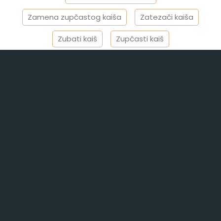
Zamena zupčastog kaiša
Zatezači kaiša
Zubati kaiš
Zupčasti kaiš