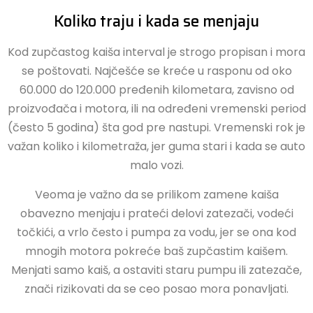
Koliko traju i kada se menjaju
Kod zupčastog kaiša interval je strogo propisan i mora
se poštovati. Najčešće se kreće u rasponu od oko
60.000 do 120.000 pređenih kilometara, zavisno od
proizvođača i motora, ili na određeni vremenski period
(često 5 godina) šta god pre nastupi. Vremenski rok je
važan koliko i kilometraža, jer guma stari i kada se auto
malo vozi.
Veoma je važno da se prilikom zamene kaiša
obavezno menjaju i prateći delovi zatezači, vodeći
točkići, a vrlo često i pumpa za vodu, jer se ona kod
mnogih motora pokreće baš zupčastim kaišem.
Menjati samo kaiš, a ostaviti staru pumpu ili zatezače,
znači rizikovati da se ceo posao mora ponavljati.